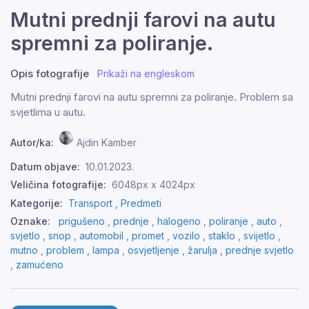
Mutni prednji farovi na autu
spremni za poliranje.
Opis fotografije
Prikaži na engleskom
Mutni prednji farovi na autu spremni za poliranje. Problem sa
svjetlima u autu.
Autor/ka:
Ajdin Kamber
Datum objave:
10.01.2023.
Veličina fotografije:
6048px x 4024px
Kategorije:
Transport ,
Predmeti
Oznake:
prigušeno
,
prednje
,
halogeno
,
poliranje
,
auto
,
svjetlo
,
snop
,
automobil
,
promet
,
vozilo
,
staklo
,
svijetlo
,
mutno
,
problem
,
lampa
,
osvjetljenje
,
žarulja
,
prednje svjetlo
,
zamućeno