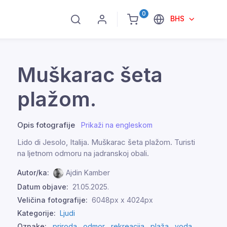
0
BHS
Muškarac šeta
plažom.
Opis fotografije
Prikaži na engleskom
Lido di Jesolo, Italija. Muškarac šeta plažom. Turisti
na ljetnom odmoru na jadranskoj obali.
Autor/ka:
Ajdin Kamber
Datum objave:
21.05.2025.
Veličina fotografije:
6048px x 4024px
Kategorije:
Ljudi
Oznake:
priroda
,
odmor
,
rekreacija
,
plaža
,
voda
,