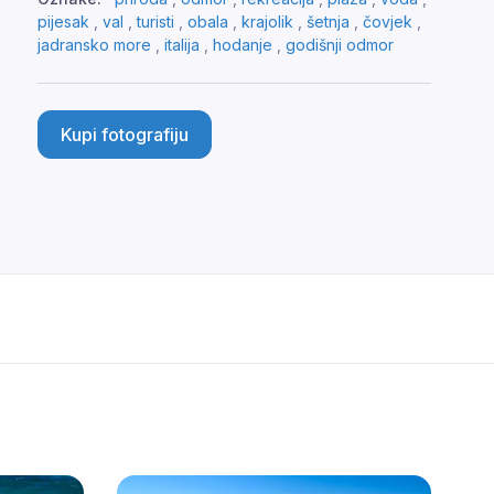
pijesak
,
val
,
turisti
,
obala
,
krajolik
,
šetnja
,
čovjek
,
jadransko more
,
italija
,
hodanje
,
godišnji odmor
Kupi fotografiju