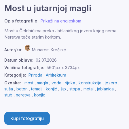
Most u jutarnjoj magli
Opis fotografije
Prikaži na engleskom
Most u Čelebićima preko Jablaničkog jezera kojeg nema.
Neretva teče starim koritom.
Autor/ka:
Muharem Krečinić
Datum objave:
02.07.2026.
Veličina fotografije:
5601px x 3734px
Kategorije:
Priroda ,
Arhitektura
Oznake:
most
,
magla
,
voda
,
rijeka
,
konstrukcija
,
jezero
,
suša
,
beton
,
temelj
,
konjić
,
šip
,
stopa
,
metal
,
jablanica
,
stub
,
neretva
,
konjic
Kupi fotografiju