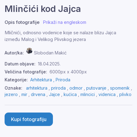
Mlinčići kod Jajca
Opis fotografije
Prikaži na engleskom
Mličnići, odnosno vodenice koje se nalaze blizu Jajca
između Malog i Velikog Plivskog jezera
Autor/ka:
Slobodan Makić
Datum objave:
18.04.2025.
Veličina fotografije:
6000px x 4000px
Kategorije:
Arhitektura ,
Priroda
Oznake:
arhitektura
,
priroda
,
odmor
,
putovanje
,
spomenik
,
jezero
,
mir
,
drvena
,
Jajce
,
kućica
,
mlincici
,
videnica
,
plivko
Kupi fotografiju