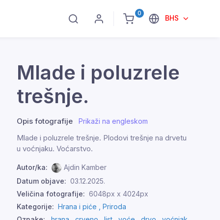
0
BHS
Mlade i poluzrele
trešnje.
Opis fotografije
Prikaži na engleskom
Mlade i poluzrele trešnje. Plodovi trešnje na drvetu
u voćnjaku. Voćarstvo.
Autor/ka:
Ajdin Kamber
Datum objave:
03.12.2025.
Veličina fotografije:
6048px x 4024px
Kategorije:
Hrana i piće ,
Priroda
Oznake:
hrana
,
crveno
,
list
,
voće
,
drvo
,
voćnjak
,