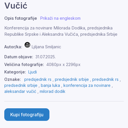
Vučić
Opis fotografije
Prikaži na engleskom
Konferencija za novinare Milorada Dodika, predsjednika
Republike Srpske i Aleksandra Vučića, predsjednika Srbije
Autor/ka:
Ljiljana Smiljanic
Datum objave:
31.07.2025.
Veličina fotografije:
4080px x 2296px
Kategorije:
Ljudi
Oznake:
predsjednik rs
,
predsjednik srbije
,
predsednik rs
,
predsednik srbije
,
banja luka
,
konferencija za novinare
,
aleksandar vučić
,
milorad dodik
Kupi fotografiju