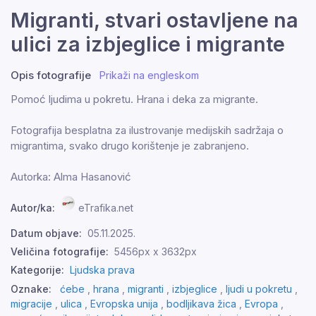
Migranti, stvari ostavljene na
ulici za izbjeglice i migrante
Opis fotografije
Prikaži na engleskom
Pomoć ljudima u pokretu. Hrana i deka za migrante.
Fotografija besplatna za ilustrovanje medijskih sadržaja o
migrantima, svako drugo korištenje je zabranjeno.
Autorka: Alma Hasanović
Autor/ka:
eTrafika.net
Datum objave:
05.11.2025.
Veličina fotografije:
5456px x 3632px
Kategorije:
Ljudska prava
Oznake:
ćebe
,
hrana
,
migranti
,
izbjeglice
,
ljudi u pokretu
,
migracije
,
ulica
,
Evropska unija
,
bodljikava žica
,
Evropa
,