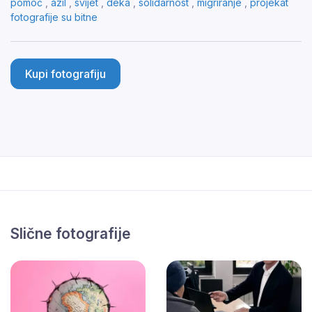
pomoć
,
azil
,
svijet
,
deka
,
solidarnost
,
migriranje
,
projekat
fotografije su bitne
Kupi fotografiju
Slične fotografije