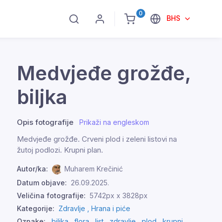
0
BHS
Medvjeđe grožđe,
biljka
Opis fotografije
Prikaži na engleskom
Medvjeđe grožđe. Crveni plod i zeleni listovi na
žutoj podlozi. Krupni plan.
Autor/ka:
Muharem Krečinić
Datum objave:
26.09.2025.
Veličina fotografije:
5742px x 3828px
Kategorije:
Zdravlje ,
Hrana i piće
Oznake:
biljka
,
flora
,
list
,
zdravlje
,
plod
,
krupni