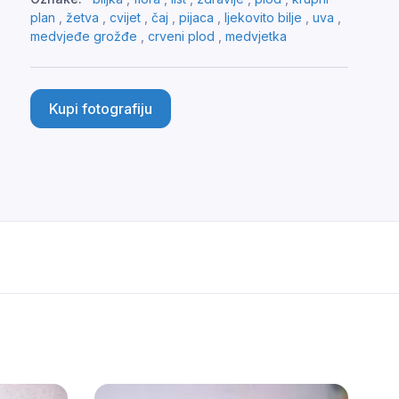
plan
,
žetva
,
cvijet
,
čaj
,
pijaca
,
ljekovito bilje
,
uva
,
medvjeđe grožđe
,
crveni plod
,
medvjetka
Kupi fotografiju