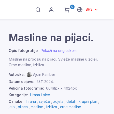
0
BHS
Masline na pijaci.
Opis fotografije
Prikaži na engleskom
Masline na prodaju na pijaci. Svježe masline u zdjeli.
Crne masline, izbliza.
Autor/ka:
Ajdin Kamber
Datum objave:
23.11.2024.
Veličina fotografije:
6048px x 4024px
Kategorije:
Hrana i piće
Oznake:
hrana
,
svježe
,
zdjela
,
detalj
,
krupni plan
,
jelo
,
pijaca
,
masline
,
izbliza
,
crne masline