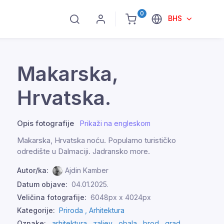
0
BHS
Makarska,
Hrvatska.
Opis fotografije
Prikaži na engleskom
Makarska, Hrvatska noću. Popularno turističko
odredište u Dalmaciji. Jadransko more.
Autor/ka:
Ajdin Kamber
Datum objave:
04.01.2025.
Veličina fotografije:
6048px x 4024px
Kategorije:
Priroda ,
Arhitektura
Oznake:
arhitektura
,
zaljev
,
obala
,
brod
,
grad
,