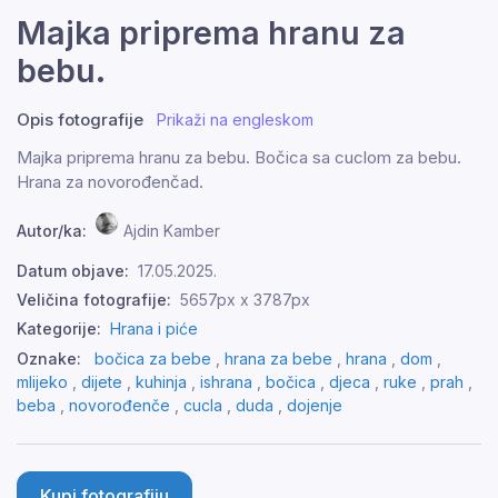
Majka priprema hranu za
bebu.
Opis fotografije
Prikaži na engleskom
Majka priprema hranu za bebu. Bočica sa cuclom za bebu.
Hrana za novorođenčad.
Autor/ka:
Ajdin Kamber
Datum objave:
17.05.2025.
Veličina fotografije:
5657px x 3787px
Kategorije:
Hrana i piće
Oznake:
bočica za bebe
,
hrana za bebe
,
hrana
,
dom
,
mlijeko
,
dijete
,
kuhinja
,
ishrana
,
bočica
,
djeca
,
ruke
,
prah
,
beba
,
novorođenče
,
cucla
,
duda
,
dojenje
Kupi fotografiju