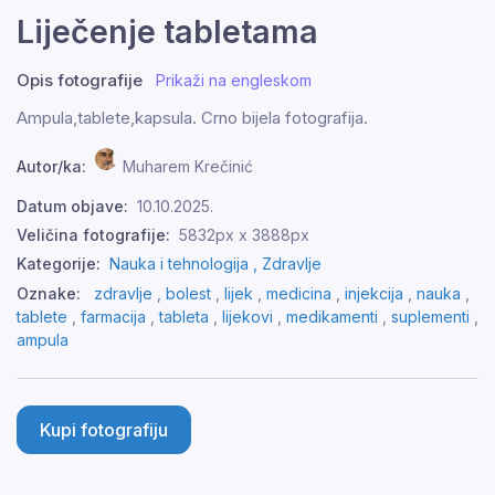
Liječenje tabletama
Opis fotografije
Prikaži na engleskom
Ampula,tablete,kapsula. Crno bijela fotografija.
Autor/ka:
Muharem Krečinić
Datum objave:
10.10.2025.
Veličina fotografije:
5832px x 3888px
Kategorije:
Nauka i tehnologija ,
Zdravlje
Oznake:
zdravlje
,
bolest
,
lijek
,
medicina
,
injekcija
,
nauka
,
tablete
,
farmacija
,
tableta
,
lijekovi
,
medikamenti
,
suplementi
,
ampula
Kupi fotografiju