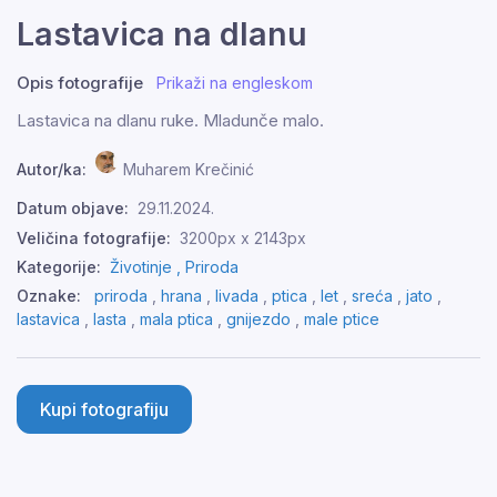
Lastavica na dlanu
Opis fotografije
Prikaži na engleskom
Lastavica na dlanu ruke. Mladunče malo.
Autor/ka:
Muharem Krečinić
Datum objave:
29.11.2024.
Veličina fotografije:
3200px x 2143px
Kategorije:
Životinje ,
Priroda
Oznake:
priroda
,
hrana
,
livada
,
ptica
,
let
,
sreća
,
jato
,
lastavica
,
lasta
,
mala ptica
,
gnijezdo
,
male ptice
Kupi fotografiju