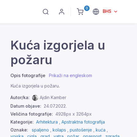
0
BHS
Kuća izgorjela u
požaru
Opis fotografije
Prikaži na engleskom
Kuća izgorjela u požaru.
Autor/ka:
Ajdin Kamber
Datum objave:
24.07.2022.
Veličina fotografije:
4928px x 3264px
Kategorije:
Arhitektura ,
Apstraktna fotografija
Oznake:
spaljeno
,
kolaps
,
pustošenje
,
kuća
,
vojska
,
cigla
,
grad
,
vatra
,
požar
,
opasnost
,
zgrada