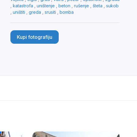
,
katastrofa
,
uništenje
,
beton
,
rušenje
,
šteta
,
sukob
,
uništiti
,
greda
,
srusiti
,
bomba
Kupi fotografiju