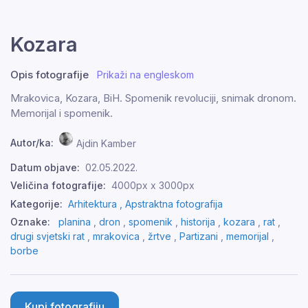
Kozara
Opis fotografije
Prikaži na engleskom
Mrakovica, Kozara, BiH. Spomenik revoluciji, snimak dronom.
Memorijal i spomenik.
Autor/ka:
Ajdin Kamber
Datum objave:
02.05.2022.
Veličina fotografije:
4000px x 3000px
Kategorije:
Arhitektura ,
Apstraktna fotografija
Oznake:
planina
,
dron
,
spomenik
,
historija
,
kozara
,
rat
,
drugi svjetski rat
,
mrakovica
,
žrtve
,
Partizani
,
memorijal
,
borbe
Kupi fotografiju