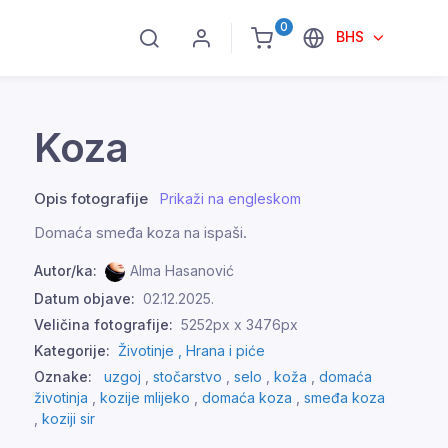
0
BHS
Koza
Opis fotografije
Prikaži na engleskom
Domaća smeđa koza na ispaši.
Autor/ka:
Alma Hasanović
Datum objave:
02.12.2025.
Veličina fotografije:
5252px x 3476px
Kategorije:
Životinje ,
Hrana i piće
Oznake:
uzgoj
,
stočarstvo
,
selo
,
koža
,
domaća
životinja
,
kozije mlijeko
,
domaća koza
,
smeđa koza
,
koziji sir