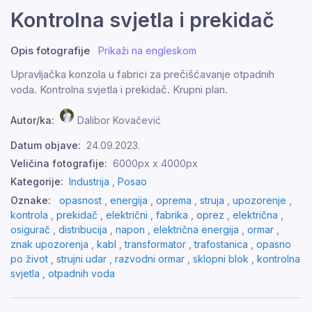
Kontrolna svjetla i prekidač
Opis fotografije
Prikaži na engleskom
Upravljačka konzola u fabrici za prečišćavanje otpadnih
voda. Kontrolna svjetla i prekidač. Krupni plan.
Autor/ka:
Dalibor Kovačević
Datum objave:
24.09.2023.
Veličina fotografije:
6000px x 4000px
Kategorije:
Industrija ,
Posao
Oznake:
opasnost
,
energija
,
oprema
,
struja
,
upozorenje
,
kontrola
,
prekidač
,
električni
,
fabrika
,
oprez
,
električna
,
osigurač
,
distribucija
,
napon
,
električna energija
,
ormar
,
znak upozorenja
,
kabl
,
transformator
,
trafostanica
,
opasno
po život
,
strujni udar
,
razvodni ormar
,
sklopni blok
,
kontrolna
svjetla
,
otpadnih voda