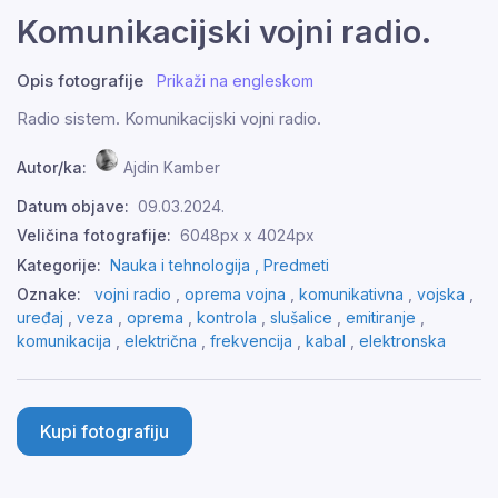
Komunikacijski vojni radio.
Opis fotografije
Prikaži na engleskom
Radio sistem. Komunikacijski vojni radio.
Autor/ka:
Ajdin Kamber
Datum objave:
09.03.2024.
Veličina fotografije:
6048px x 4024px
Kategorije:
Nauka i tehnologija ,
Predmeti
Oznake:
vojni radio
,
oprema vojna
,
komunikativna
,
vojska
,
uređaj
,
veza
,
oprema
,
kontrola
,
slušalice
,
emitiranje
,
komunikacija
,
električna
,
frekvencija
,
kabal
,
elektronska
Kupi fotografiju