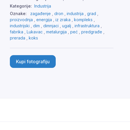
Kategorije:
Industrija
Oznake:
zagađenje
,
dron
,
industrija
,
grad
,
proizvodnja
,
energija
,
iz zraka
,
kompleks
,
industrijski
,
dim
,
dimnjaci
,
ugalj
,
infrastruktura
,
fabrika
,
Lukavac
,
metalurgija
,
peć
,
predgrađe
,
prerada
,
koks
Kupi fotografiju