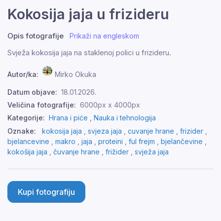
Kokosija jaja u frizideru
Opis fotografije
Prikaži na engleskom
Svježa kokosija jaja na staklenoj polici u frizideru.
Autor/ka:
Mirko Okuka
Datum objave:
18.01.2026.
Veličina fotografije:
6000px x 4000px
Kategorije:
Hrana i piće ,
Nauka i tehnologija
Oznake:
kokosija jaja
,
svjeza jaja
,
cuvanje hrane
,
frizider
,
bjelancevine
,
makro
,
jaja
,
proteini
,
ful frejm
,
bjelančevine
,
kokošija jaja
,
čuvanje hrane
,
frižider
,
svježa jaja
Kupi fotografiju