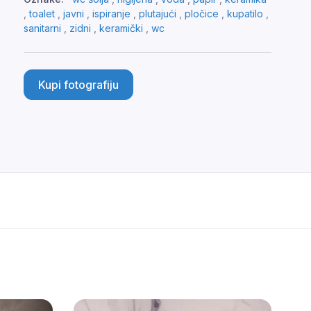
,
toalet
,
javni
,
ispiranje
,
plutajući
,
pločice
,
kupatilo
,
sanitarni
,
zidni
,
keramički
,
wc
Kupi fotografiju