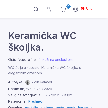
0
BHS
Keramička WC
školjka.
Opis fotografije
Prikaži na engleskom
WC šolja u kupatilu. Keramička WC školjka s
elegantnim dizajnom.
Autor/ka:
Ajdin Kamber
Datum objave:
02.07.2026.
Veličina fotografije:
5787px x 3783px
Kategorije:
Predmeti
Oznake:
wc šolja
,
higijena
,
voda
,
papir
,
keramika