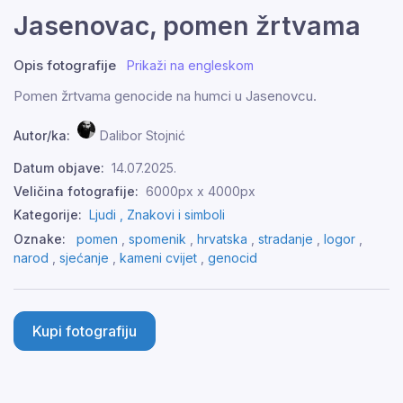
Jasenovac, pomen žrtvama
Opis fotografije
Prikaži na engleskom
Pomen žrtvama genocide na humci u Jasenovcu.
Autor/ka:
Dalibor Stojnić
Datum objave:
14.07.2025.
Veličina fotografije:
6000px x 4000px
Kategorije:
Ljudi ,
Znakovi i simboli
Oznake:
pomen
,
spomenik
,
hrvatska
,
stradanje
,
logor
,
narod
,
sjećanje
,
kameni cvijet
,
genocid
Kupi fotografiju