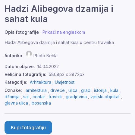
Hadzi Alibegova dzamija i
sahat kula
Opis fotografije
Prikaži na engleskom
Hadzi Alibegova dzamija i sahat kula u centru travnika
Autor/ka:
Photo Behla
Datum objave:
14.04.2022.
Veličina fotografije:
5808px x 3872px
Kategorije:
Arhitektura ,
Umjetnost
Oznake:
arhitektura
,
drveće
,
ulica
,
grad
,
istorija
,
kula
,
džamija
,
sat
,
centar
,
travnik
,
gradjevina
,
vjerski objekat
,
glavna ulica
,
bosanska
Kupi fotografiju