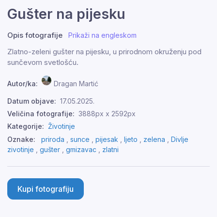
Gušter na pijesku
Opis fotografije
Prikaži na engleskom
Zlatno-zeleni gušter na pijesku, u prirodnom okruženju pod
sunčevom svetlošću.
Autor/ka:
Dragan Martić
Datum objave:
17.05.2025.
Veličina fotografije:
3888px x 2592px
Kategorije:
Životinje
Oznake:
priroda
,
sunce
,
pijesak
,
ljeto
,
zelena
,
Divlje
zivotinje
,
gušter
,
gmizavac
,
zlatni
Kupi fotografiju