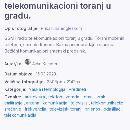
telekomunikacioni toranj u
gradu.
Opis fotografije
Prikaži na engleskom
GSM i radio telekomunikacioni toranj u gradu. Toranj mobilnih
telefona, snimak dronom. Bazna primopredajna stanica.
Bežični komunikacioni antenski predajnik.
Autor/ka:
Ajdin Kamber
Datum objave:
15.03.2023.
Veličina fotografije:
3808px x 2142px
Kategorije:
Nauka i tehnologija ,
Predmeti
Oznake:
arhitektura
,
telefon
,
zgrada
,
toranj
,
zrak
,
emitiranje
,
antena
,
komunikacija
,
televizija
,
telekomunikacije
,
zračenje
,
frekvencija
,
televizijski toranj
,
prijenos
,
odašiljač
,
telekomunikacija