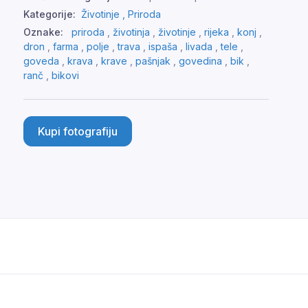
Kategorije:
Životinje ,
Priroda
Oznake:
priroda
,
životinja
,
životinje
,
rijeka
,
konj
,
dron
,
farma
,
polje
,
trava
,
ispaša
,
livada
,
tele
,
goveda
,
krava
,
krave
,
pašnjak
,
govedina
,
bik
,
ranč
,
bikovi
Kupi fotografiju