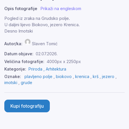
Opis fotografije
Prikaži na engleskom
Pogled iz zraka na Grudsko polje.
U daljini lijevo Biokovo, jezero Krenica.
Desno Imotski
Autor/ka:
Slaven Tomić
Datum objave:
02.07.2026.
Veličina fotografije:
4000px x 2250px
Kategorije:
Priroda ,
Arhitektura
Oznake:
plavljeno polje
,
biokovo
,
krenica
,
krš
,
jezero
,
imotski
,
grude
Kupi fotografiju