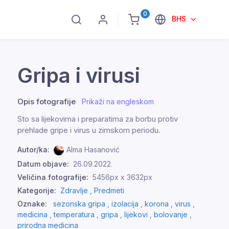
0
BHS
Gripa i virusi
Opis fotografije
Prikaži na engleskom
Sto sa lijekovima i preparatima za borbu protiv
prehlade gripe i virus u zimskom periodu.
Autor/ka:
Alma Hasanović
Datum objave:
26.09.2022.
Veličina fotografije:
5456px x 3632px
Kategorije:
Zdravlje ,
Predmeti
Oznake:
sezonska gripa
,
izolacija
,
korona
,
virus
,
medicina
,
temperatura
,
gripa
,
lijekovi
,
bolovanje
,
prirodna medicina