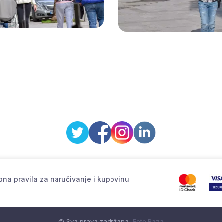
na pravila za naručivanje i kupovinu
© Sva prava zadržana
Foto Baza