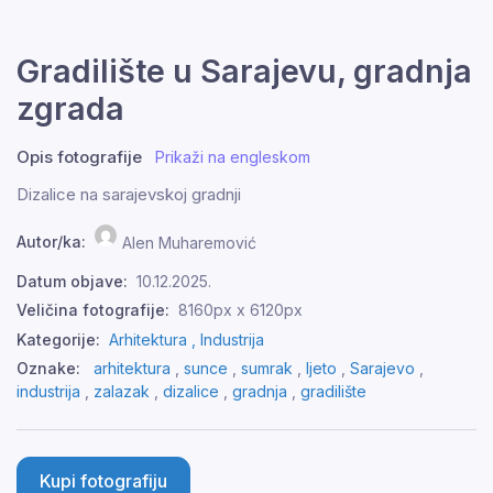
Gradilište u Sarajevu, gradnja
zgrada
Opis fotografije
Prikaži na engleskom
Dizalice na sarajevskoj gradnji
Autor/ka:
Alen Muharemović
Datum objave:
10.12.2025.
Veličina fotografije:
8160px x 6120px
Kategorije:
Arhitektura ,
Industrija
Oznake:
arhitektura
,
sunce
,
sumrak
,
ljeto
,
Sarajevo
,
industrija
,
zalazak
,
dizalice
,
gradnja
,
gradilište
Kupi fotografiju