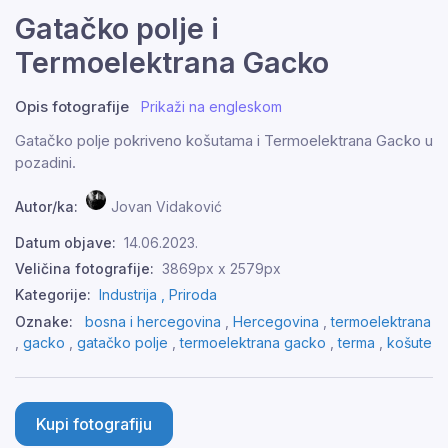
Gatačko polje i
Termoelektrana Gacko
Opis fotografije
Prikaži na engleskom
Gatačko polje pokriveno košutama i Termoelektrana Gacko u
pozadini.
Autor/ka:
Jovan Vidaković
Datum objave:
14.06.2023.
Veličina fotografije:
3869px x 2579px
Kategorije:
Industrija ,
Priroda
Oznake:
bosna i hercegovina
,
Hercegovina
,
termoelektrana
,
gacko
,
gatačko polje
,
termoelektrana gacko
,
terma
,
košute
Kupi fotografiju