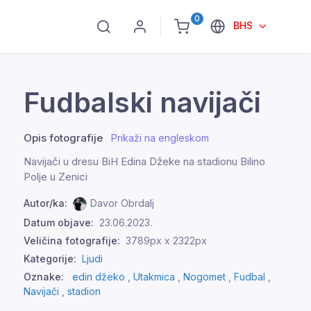
0
BHS
Fudbalski navijači
Opis fotografije
Prikaži na engleskom
Navijači u dresu BiH Edina Džeke na stadionu Bilino
Polje u Zenici
Autor/ka:
Davor Obrdalj
Datum objave:
23.06.2023.
Veličina fotografije:
3789px x 2322px
Kategorije:
Ljudi
Oznake:
edin džeko
,
Utakmica
,
Nogomet
,
Fudbal
,
Navijači
,
stadion