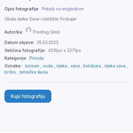
Opis fotografije
Prikaži na engleskom
Obala rijeke Save i izletište Ficibajer
Autor/ka:
Predrag Simić
Datum objave:
25.03.2023.
Veličina fotografije:
4216px x 2371px
Kategorije:
Priroda
Oznake:
turizam
,
voda
,
rijeka
,
sava
,
kolobara
,
rijeka sava
,
brčko
,
tehnička škola
Kupi fotografiju