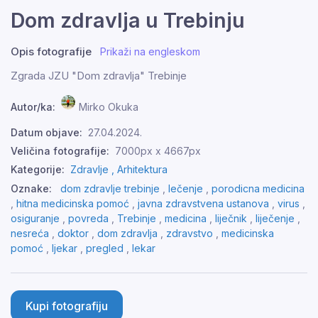
Dom zdravlja u Trebinju
Opis fotografije
Prikaži na engleskom
Zgrada JZU "Dom zdravlja" Trebinje
Autor/ka:
Mirko Okuka
Datum objave:
27.04.2024.
Veličina fotografije:
7000px x 4667px
Kategorije:
Zdravlje ,
Arhitektura
Oznake:
dom zdravlje trebinje
,
lečenje
,
porodicna medicina
,
hitna medicinska pomoć
,
javna zdravstvena ustanova
,
virus
,
osiguranje
,
povreda
,
Trebinje
,
medicina
,
liječnik
,
liječenje
,
nesreća
,
doktor
,
dom zdravlja
,
zdravstvo
,
medicinska
pomoć
,
ljekar
,
pregled
,
lekar
Kupi fotografiju