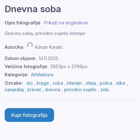
Dnevna soba
Opis fotografije
Prikaži na engleskom
Dnevna soba, prirodno svjetlo interijer
Autor/ka:
Adnan Karalić
Datum objave:
14.11.2022.
Veličina fotografije:
5653px x 3769px
Kategorije:
Arhitektura
Oznake:
sto
,
knjige
,
soba
,
interijer
,
ideja
,
polica
,
slike
,
namještaj
,
krevet
,
dnevna
,
prirodno svjetlo
,
zidu
Kupi fotografiju