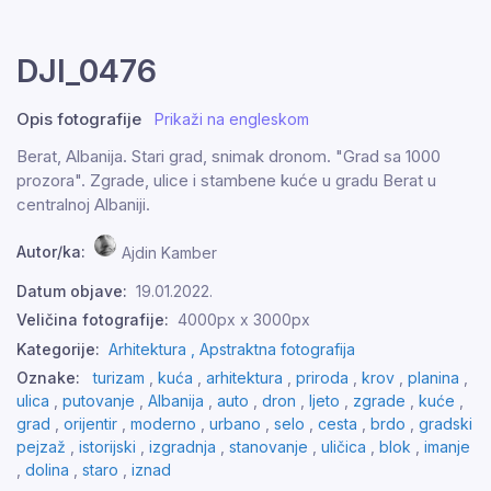
DJI_0476
Opis fotografije
Prikaži na engleskom
Berat, Albanija. Stari grad, snimak dronom. "Grad sa 1000
prozora". Zgrade, ulice i stambene kuće u gradu Berat u
centralnoj Albaniji.
Autor/ka:
Ajdin Kamber
Datum objave:
19.01.2022.
Veličina fotografije:
4000px x 3000px
Kategorije:
Arhitektura ,
Apstraktna fotografija
Oznake:
turizam
,
kuća
,
arhitektura
,
priroda
,
krov
,
planina
,
ulica
,
putovanje
,
Albanija
,
auto
,
dron
,
ljeto
,
zgrade
,
kuće
,
grad
,
orijentir
,
moderno
,
urbano
,
selo
,
cesta
,
brdo
,
gradski
pejzaž
,
istorijski
,
izgradnja
,
stanovanje
,
uličica
,
blok
,
imanje
,
dolina
,
staro
,
iznad