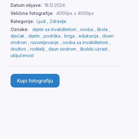
Datum objave:
18.12.2024.
Veličina fotografije:
4000px x 4000px
Kategorije:
Ljudi ,
Zdravlje
Oznake:
dijete sa invaliditetom
,
osoba
,
škola
,
dječak
,
dijete
,
podrška
,
briga
,
edukacija
,
down
sindrom
,
razumijevanje
,
osoba sa invaliditetom
,
društvo
,
roditelji
,
daun sindrom
,
školski uzrast
,
uključenost
Kupi fotografiju