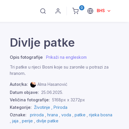
0
BHS
Divlje patke
Opis fotografije
Prikaži na engleskom
Tri patke u rijeci Bosni koje su zaronile u potrazi za
hranom.
Autor/ka:
Alma Hasanović
Datum objave:
25.06.2025.
Veličina fotografije:
5168px x 3272px
Kategorije:
Životinje ,
Priroda
Oznake:
priroda
,
hrana
,
voda
,
patke
,
rijeka bosna
,
jaja
,
perije
,
divlje patke