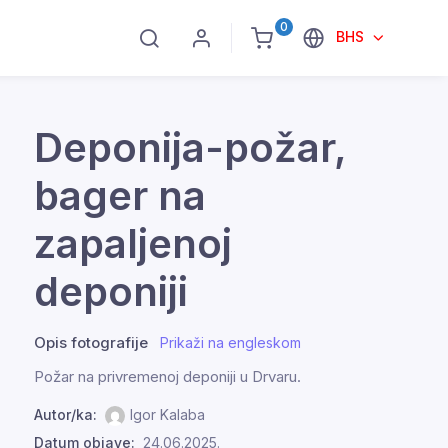
0
BHS
Deponija-požar,
bager na
zapaljenoj
deponiji
Opis fotografije
Prikaži na engleskom
Požar na privremenoj deponiji u Drvaru.
Autor/ka:
Igor Kalaba
Datum objave:
24.06.2025.