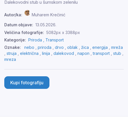
Dalekovodni stub u šumskom zelenilu
Autor/ka:
Muharem Krečinić
Datum objave:
13.05.2026.
Veličina fotografije:
5082px x 3388px
Kategorije:
Priroda ,
Transport
Oznake:
nebo
,
priroda
,
drvo
,
oblak
,
žica
,
energija
,
mreža
,
struja
,
električna
,
linija
,
dalekovod
,
napon
,
transport
,
stub
,
mreza
Kupi fotografiju