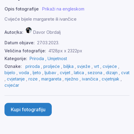
Opis fotografije
Prikaži na engleskom
Cvijeće bijele margarete ili ivančice
Autor/ka:
Davor Obrdalj
Datum objave:
27.03.2023.
Veličina fotografije:
4128px x 2322px
Kategorije:
Priroda ,
Umjetnost
Oznake:
priroda
,
proljeće
,
biljka
,
svježe
,
vrt
,
cvijeće
,
bijelo
,
voda
,
ljeto
,
ljubav
,
cvijet
,
latica
,
sezona
,
dizajn
,
cvat
,
cvjetanje
,
roze
,
margareta
,
nježno
,
ivančica
,
cvjetnjak
,
cvjećar
Kupi fotografiju