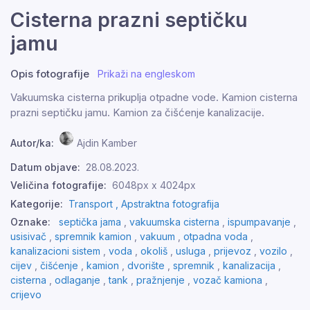
Cisterna prazni septičku
jamu
Opis fotografije
Prikaži na engleskom
Vakuumska cisterna prikuplja otpadne vode. Kamion cisterna
prazni septičku jamu. Kamion za čišćenje kanalizacije.
Autor/ka:
Ajdin Kamber
Datum objave:
28.08.2023.
Veličina fotografije:
6048px x 4024px
Kategorije:
Transport ,
Apstraktna fotografija
Oznake:
septička jama
,
vakuumska cisterna
,
ispumpavanje
,
usisivač
,
spremnik kamion
,
vakuum
,
otpadna voda
,
kanalizacioni sistem
,
voda
,
okoliš
,
usluga
,
prijevoz
,
vozilo
,
cijev
,
čišćenje
,
kamion
,
dvorište
,
spremnik
,
kanalizacija
,
cisterna
,
odlaganje
,
tank
,
pražnjenje
,
vozač kamiona
,
crijevo