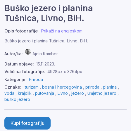
Buško jezero i planina
Tušnica, Livno, BiH.
Opis fotografije
Prikaži na engleskom
Buško jezero i planina Tušnica, Livno, BiH.
Autor/ka:
Ajdin Kamber
Datum objave:
15.11.2023.
Veličina fotografije:
4928px x 3264px
Kategorije:
Priroda
Oznake:
turizam
,
bosna i hercegovina
,
priroda
,
planina
,
voda
,
krajolik
,
putovanja
,
Livno
,
jezero
,
umjetno jezero
,
buško jezero
Kupi fotografiju