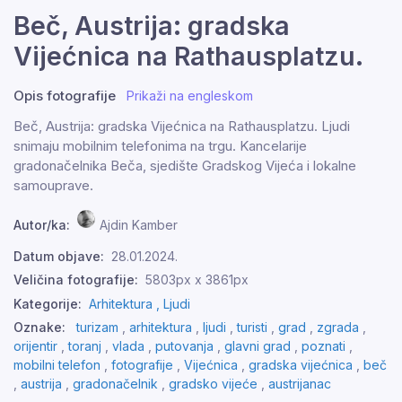
Beč, Austrija: gradska
Vijećnica na Rathausplatzu.
Opis fotografije
Prikaži na engleskom
Beč, Austrija: gradska Vijećnica na Rathausplatzu. Ljudi
snimaju mobilnim telefonima na trgu. Kancelarije
gradonačelnika Beča, sjedište Gradskog Vijeća i lokalne
samouprave.
Autor/ka:
Ajdin Kamber
Datum objave:
28.01.2024.
Veličina fotografije:
5803px x 3861px
Kategorije:
Arhitektura ,
Ljudi
Oznake:
turizam
,
arhitektura
,
ljudi
,
turisti
,
grad
,
zgrada
,
orijentir
,
toranj
,
vlada
,
putovanja
,
glavni grad
,
poznati
,
mobilni telefon
,
fotografije
,
Vijećnica
,
gradska vijećnica
,
beč
,
austrija
,
gradonačelnik
,
gradsko vijeće
,
austrijanac