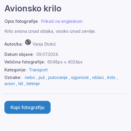
Avionsko krilo
Opis fotografije
Prikaži na engleskom
Krilo aviona iznad oblaka, visoko iznad zemlje.
Autor/ka:
Vanja Stokić
Datum objave:
09.07.2024.
Veličina fotografije:
6048px x 4024px
Kategorije:
Transport
Oznake:
nebo
,
put
,
putovanje
,
sigurnost
,
oblaci
,
krilo
,
avion
,
let
,
letenje
Kupi fotografiju