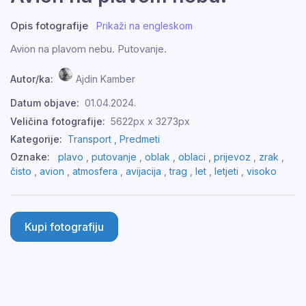
Opis fotografije
Prikaži na engleskom
Avion na plavom nebu. Putovanje.
Autor/ka:
Ajdin Kamber
Datum objave:
01.04.2024.
Veličina fotografije:
5622px x 3273px
Kategorije:
Transport ,
Predmeti
Oznake:
plavo
,
putovanje
,
oblak
,
oblaci
,
prijevoz
,
zrak
,
čisto
,
avion
,
atmosfera
,
avijacija
,
trag
,
let
,
letjeti
,
visoko
Kupi fotografiju