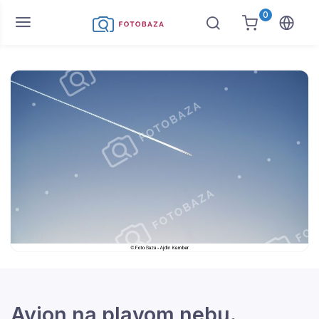
0
Avion na plavom nebu.