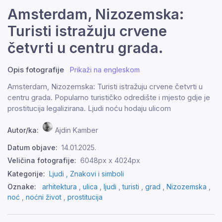
Amsterdam, Nizozemska:
Turisti istražuju crvene
četvrti u centru grada.
Opis fotografije
Prikaži na engleskom
Amsterdam, Nizozemska: Turisti istražuju crvene četvrti u
centru grada. Popularno turističko odredište i mjesto gdje je
prostitucija legalizirana. Ljudi noću hodaju ulicom
Autor/ka:
Ajdin Kamber
Datum objave:
14.01.2025.
Veličina fotografije:
6048px x 4024px
Kategorije:
Ljudi ,
Znakovi i simboli
Oznake:
arhitektura
,
ulica
,
ljudi
,
turisti
,
grad
,
Nizozemska
,
noć
,
noćni život
,
prostitucija